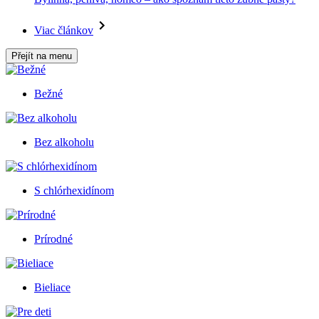
Viac článkov
Přejít na menu
Bežné
Bez alkoholu
S chlórhexidínom
Prírodné
Bieliace