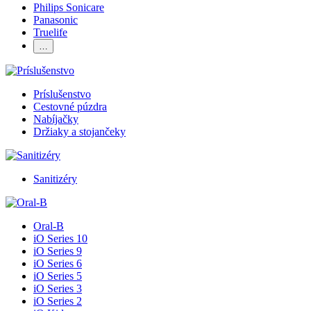
Philips Sonicare
Panasonic
Truelife
…
Príslušenstvo
Cestovné púzdra
Nabíjačky
Držiaky a stojančeky
Sanitizéry
Oral-B
iO Series 10
iO Series 9
iO Series 6
iO Series 5
iO Series 3
iO Series 2