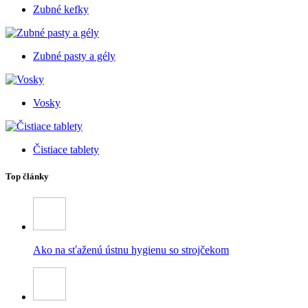
Zubné kefky
Zubné pasty a gély
Vosky
Čistiace tablety
Top články
Ako na sťaženú ústnu hygienu so strojčekom