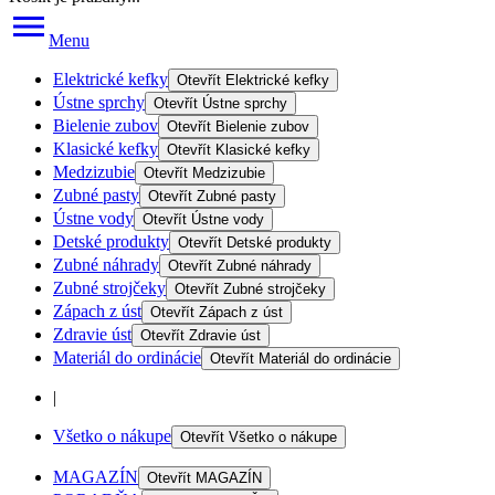
Menu
Elektrické kefky
Otevřít
Elektrické kefky
Ústne sprchy
Otevřít
Ústne sprchy
Bielenie zubov
Otevřít
Bielenie zubov
Klasické kefky
Otevřít
Klasické kefky
Medzizubie
Otevřít
Medzizubie
Zubné pasty
Otevřít
Zubné pasty
Ústne vody
Otevřít
Ústne vody
Detské produkty
Otevřít
Detské produkty
Zubné náhrady
Otevřít
Zubné náhrady
Zubné strojčeky
Otevřít
Zubné strojčeky
Zápach z úst
Otevřít
Zápach z úst
Zdravie úst
Otevřít
Zdravie úst
Materiál do ordinácie
Otevřít
Materiál do ordinácie
|
Všetko o nákupe
Otevřít
Všetko o nákupe
MAGAZÍN
Otevřít
MAGAZÍN