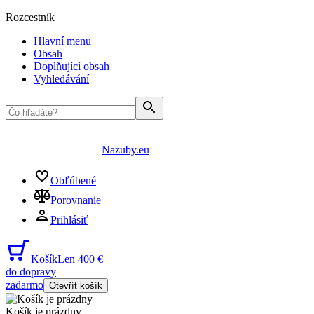
Rozcestník
Hlavní menu
Obsah
Doplňující obsah
Vyhledávání
Nazuby.eu
Obľúbené
Porovnanie
Prihlásiť
Košík
Len 400 €
do dopravy
zadarmo
Otevřít košík
Košík je prázdny
...