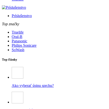
Príslušenstvo
Top značky
Truelife
Oral-B
Panasonic
Philips Sonicare
SoWash
Top články
Ako vyberať ústnu sprchu?