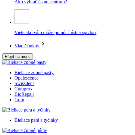
Ako vybrať ústne centrum?
Viete ako vám môže pomôcť ústna sprcha?
Viac článkov
Přejít na menu
Bieliace zubné pasty
Opalescence
Swissdent
Curaprox
BioRepair
Gum
Bieliace perá a tyčinky