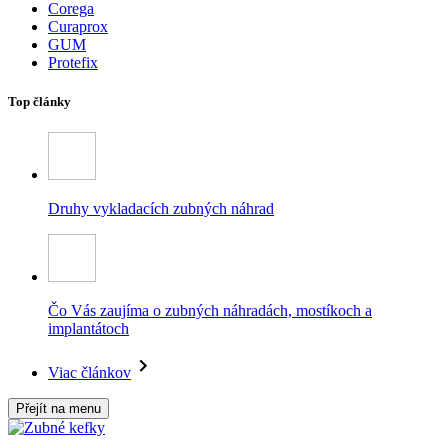
Corega
Curaprox
GUM
Protefix
Top články
Druhy vykladacích zubných náhrad
Čo Vás zaujíma o zubných náhradách, mostíkoch a
implantátoch
Viac článkov
Přejít na menu