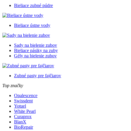
Bieliace zubné púdre
Bieliace ústne vody
Sady na bielenie zubov
Bieliace pásiky na zuby
Gély na bielenie zubov
Zubné pasty pre fajčiarov
Top značky
Opalescence
Swissdent
Yotuel
White Pearl
Curaprox
BlanX
BioRepair