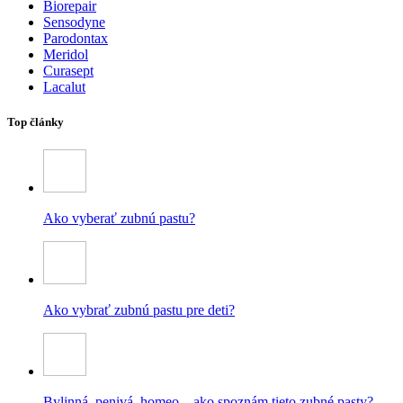
Biorepair
Sensodyne
Parodontax
Meridol
Curasept
Lacalut
Top články
Ako vyberať zubnú pastu?
Ako vybrať zubnú pastu pre deti?
Bylinná, penivá, homeo – ako spoznám tieto zubné pasty?