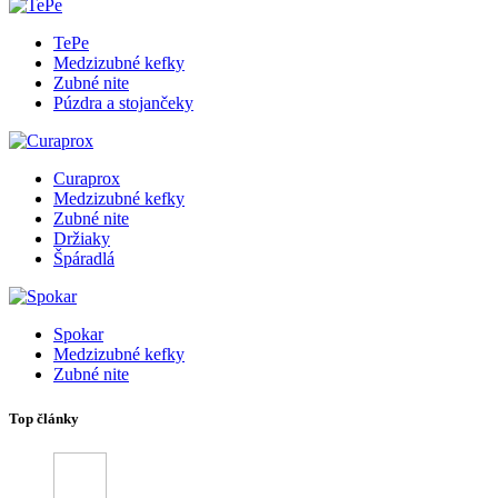
TePe
Medzizubné kefky
Zubné nite
Púzdra a stojančeky
Curaprox
Medzizubné kefky
Zubné nite
Držiaky
Špáradlá
Spokar
Medzizubné kefky
Zubné nite
Top články