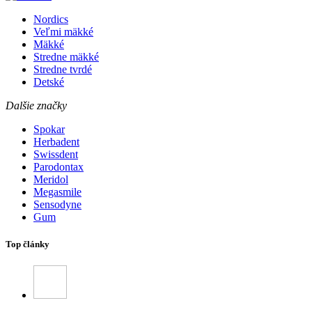
Nordics
Veľmi mäkké
Mäkké
Stredne mäkké
Stredne tvrdé
Detské
Dalšie značky
Spokar
Herbadent
Swissdent
Parodontax
Meridol
Megasmile
Sensodyne
Gum
Top články