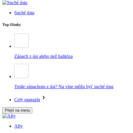
Suché ústa
Top články
Zápach z úst alebo tiež halitóza
Trpíte zápachom z úst? Na vine môžu byť suché ústa
Celý magazín
Přejít na menu
Afty