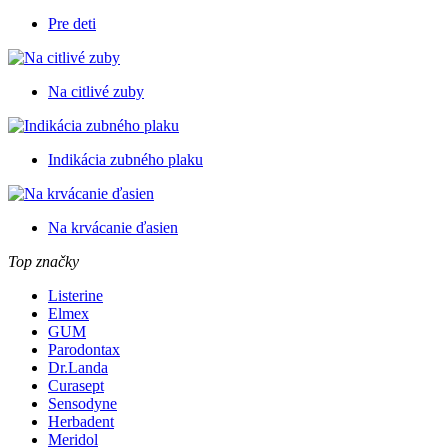
Pre deti
Na citlivé zuby
Indikácia zubného plaku
Na krvácanie ďasien
Top značky
Listerine
Elmex
GUM
Parodontax
Dr.Landa
Curasept
Sensodyne
Herbadent
Meridol