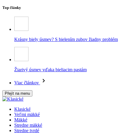
Top články
Krásny biely úsmev? S bielením zubov žiadny problém
Žiarivý úsmev vďaka bieliacim pastám
Viac článkov
Přejít na menu
Klasické
Veľmi mäkké
Mäkké
Stredne mäkké
Stredne tvrdé