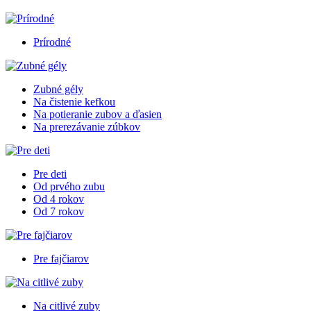
Prírodné
Zubné gély
Na čistenie kefkou
Na potieranie zubov a ďasien
Na prerezávanie zúbkov
Pre deti
Od prvého zubu
Od 4 rokov
Od 7 rokov
Pre fajčiarov
Na citlivé zuby