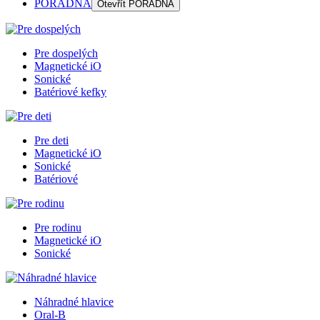
PORADŇA
Otevřít
PORADŇA
Pre dospelých
Magnetické iO
Sonické
Batériové kefky
Pre deti
Magnetické iO
Sonické
Batériové
Pre rodinu
Magnetické iO
Sonické
Náhradné hlavice
Oral-B