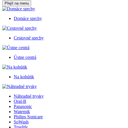
Přejít na menu
Domáce sprchy
Cestovné sprchy
Ústne centrá
Na kohútik
Náhradné trysky
Oral-B
Panasonic
Waterpik
Philips Sonicare
SoWash
Truelife