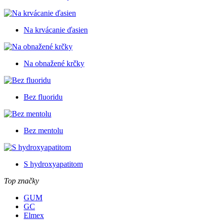
Na krvácanie ďasien
Na obnažené krčky
Bez fluoridu
Bez mentolu
S hydroxyapatitom
Top značky
GUM
GC
Elmex