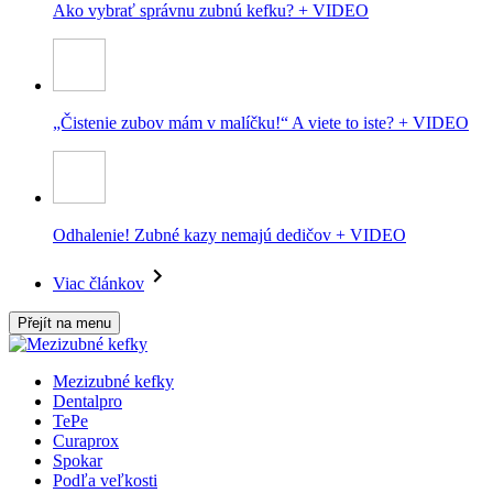
Ako vybrať správnu zubnú kefku? + VIDEO
„Čistenie zubov mám v malíčku!“ A viete to iste? + VIDEO
Odhalenie! Zubné kazy nemajú dedičov + VIDEO
Viac článkov
Přejít na menu
Mezizubné kefky
Dentalpro
TePe
Curaprox
Spokar
Podľa veľkosti