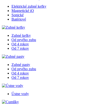
Elektrické zubné kefky
Magnetické iO
Sonické
Batériové
Zubné kefky
Od prvého zubu
Od 4 rokov
Od 7 rokov
Zubné pasty
Od prvého zubu
Od 4 rokov
Od 7 rokov
Ústne vody