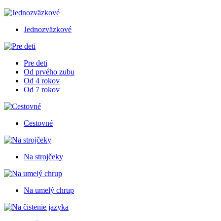
Jednozväzkové
Pre deti
Od prvého zubu
Od 4 rokov
Od 7 rokov
Cestovné
Na strojčeky
Na umelý chrup