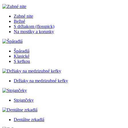
Zubné nite
Bežné
S držiakom (flosspick)
Na mostíky a korunky
Špáradlá
Klasické
S kefkou
Držiaky na medzizubné kefky
Stojančeky
Dentálne zrkadlá