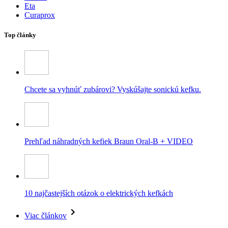
Eta
Curaprox
Top články
Chcete sa vyhnúť zubárovi? Vyskúšajte sonickú kefku.
Prehľad náhradných kefiek Braun Oral-B + VIDEO
10 najčastejších otázok o elektrických kefkách
Viac článkov