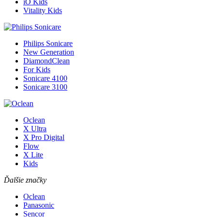
iO Kids
Vitality Kids
Philips Sonicare
New Generation
DiamondClean
For Kids
Sonicare 4100
Sonicare 3100
Oclean
X Ultra
X Pro Digital
Flow
X Lite
Kids
Ďalšie značky
Oclean
Panasonic
Sencor