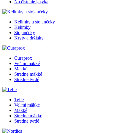
Na čistenie jazyka
Kelímky a stojančeky
Kelímky
Stojančeky
Kryty a držiaky
Curaprox
Veľmi mäkké
Mäkké
Stredne mäkké
Stredne tvrdé
TePe
Veľmi mäkké
Mäkké
Stredne mäkké
Stredne tvrdé