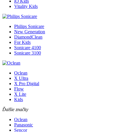
iO Kids
Vitality Kids
Philips Sonicare
New Generation
DiamondClean
For Kids
Sonicare 4100
Sonicare 3100
Oclean
X Ultra
X Pro Digital
Flow
X Lite
Kids
Ďalšie značky
Oclean
Panasonic
Sencor