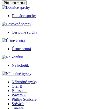
Přejít na menu
Domáce sprchy
Cestovné sprchy
Ústne centrá
Na kohútik
Náhradné trysky
Oral-B
Panasonic
Waterpik
Philips Sonicare
SoWash
Truelife