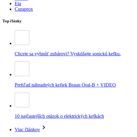
Eta
Curaprox
Top články
Chcete sa vyhnúť zubárovi? Vyskúšajte sonickú kefku.
Prehľad náhradných kefiek Braun Oral-B + VIDEO
10 najčastejších otázok o elektrických kefkách
Viac článkov