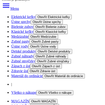
Menu
Elektrické kefky
Otevřít
Elektrické kefky
Ústne sprchy
Otevřít
Ústne sprchy
Bielenie zubov
Otevřít
Bielenie zubov
Klasické kefky
Otevřít
Klasické kefky
Medzizubie
Otevřít
Medzizubie
Zubné pasty
Otevřít
Zubné pasty
Ústne vody
Otevřít
Ústne vody
Detské produkty
Otevřít
Detské produkty
Zubné náhrady
Otevřít
Zubné náhrady
Zubné strojčeky
Otevřít
Zubné strojčeky
Zápach z úst
Otevřít
Zápach z úst
Zdravie úst
Otevřít
Zdravie úst
Materiál do ordinácie
Otevřít
Materiál do ordinácie
|
Všetko o nákupe
Otevřít
Všetko o nákupe
MAGAZÍN
Otevřít
MAGAZÍN