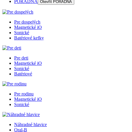
PORADŇA
Otevřít
PORADŇA
Pre dospelých
Magnetické iO
Sonické
Batériové kefky
Pre deti
Magnetické iO
Sonické
Batériové
Pre rodinu
Magnetické iO
Sonické
Náhradné hlavice
Oral-B