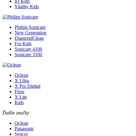
iO Kids
Vitality Kids
Philips Sonicare
New Generation
DiamondClean
For Kids
Sonicare 4100
Sonicare 3100
Oclean
X Ultra
X Pro Digital
Flow
X Lite
Kids
Ďalšie značky
Oclean
Panasonic
Sencor