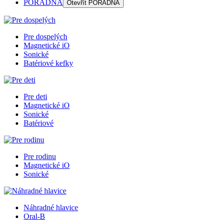
PORADŇA
Otevřít
PORADŇA
Pre dospelých
Magnetické iO
Sonické
Batériové kefky
Pre deti
Magnetické iO
Sonické
Batériové
Pre rodinu
Magnetické iO
Sonické
Náhradné hlavice
Oral-B