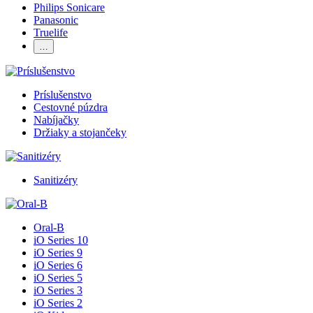
Philips Sonicare
Panasonic
Truelife
…
Príslušenstvo
Cestovné púzdra
Nabíjačky
Držiaky a stojančeky
Sanitizéry
Oral-B
iO Series 10
iO Series 9
iO Series 6
iO Series 5
iO Series 3
iO Series 2