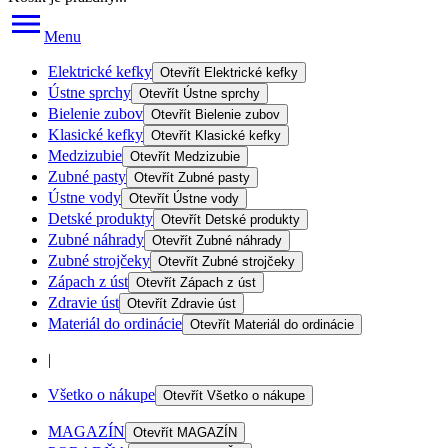
Menu
Elektrické kefky
Otevřít
Elektrické kefky
Ústne sprchy
Otevřít
Ústne sprchy
Bielenie zubov
Otevřít
Bielenie zubov
Klasické kefky
Otevřít
Klasické kefky
Medzizubie
Otevřít
Medzizubie
Zubné pasty
Otevřít
Zubné pasty
Ústne vody
Otevřít
Ústne vody
Detské produkty
Otevřít
Detské produkty
Zubné náhrady
Otevřít
Zubné náhrady
Zubné strojčeky
Otevřít
Zubné strojčeky
Zápach z úst
Otevřít
Zápach z úst
Zdravie úst
Otevřít
Zdravie úst
Materiál do ordinácie
Otevřít
Materiál do ordinácie
|
Všetko o nákupe
Otevřít
Všetko o nákupe
MAGAZÍN
Otevřít
MAGAZÍN