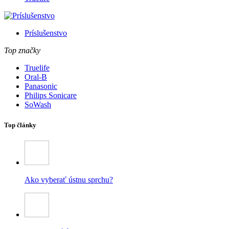
Príslušenstvo
Top značky
Truelife
Oral-B
Panasonic
Philips Sonicare
SoWash
Top články
Ako vyberať ústnu sprchu?