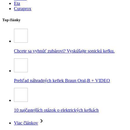
Eta
Curaprox
Top články
Chcete sa vyhnúť zubárovi? Vyskúšajte sonickú kefku.
Prehľad náhradných kefiek Braun Oral-B + VIDEO
10 najčastejších otázok o elektrických kefkách
Viac článkov