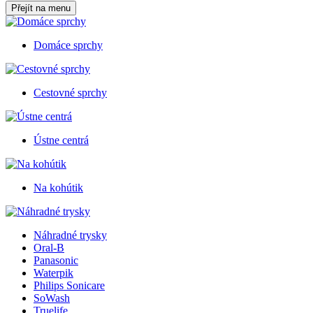
Přejít na menu
Domáce sprchy
Cestovné sprchy
Ústne centrá
Na kohútik
Náhradné trysky
Oral-B
Panasonic
Waterpik
Philips Sonicare
SoWash
Truelife