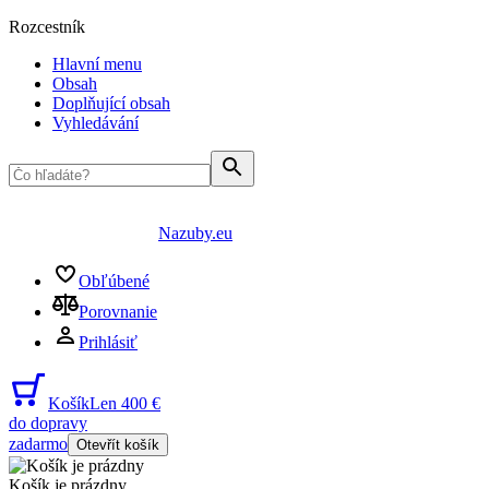
Rozcestník
Hlavní menu
Obsah
Doplňující obsah
Vyhledávání
Nazuby.eu
Obľúbené
Porovnanie
Prihlásiť
Košík
Len 400 €
do dopravy
zadarmo
Otevřít košík
Košík je prázdny
...