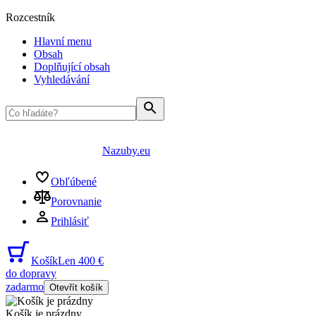
Rozcestník
Hlavní menu
Obsah
Doplňující obsah
Vyhledávání
Nazuby.eu
Obľúbené
Porovnanie
Prihlásiť
Košík
Len 400 €
do dopravy
zadarmo
Otevřít košík
Košík je prázdny
...