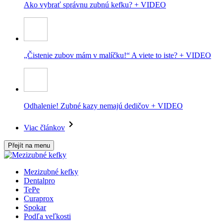
Ako vybrať správnu zubnú kefku? + VIDEO
„Čistenie zubov mám v malíčku!“ A viete to iste? + VIDEO
Odhalenie! Zubné kazy nemajú dedičov + VIDEO
Viac článkov
Přejít na menu
Mezizubné kefky
Dentalpro
TePe
Curaprox
Spokar
Podľa veľkosti