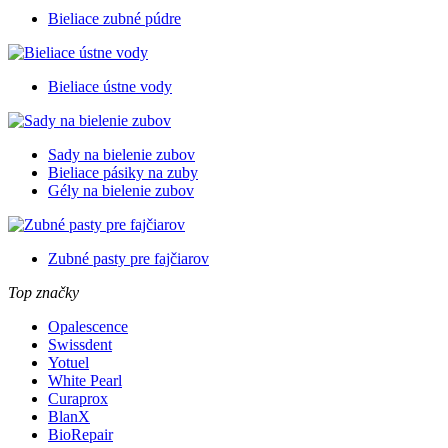
Bieliace zubné púdre
Bieliace ústne vody
Sady na bielenie zubov
Bieliace pásiky na zuby
Gély na bielenie zubov
Zubné pasty pre fajčiarov
Top značky
Opalescence
Swissdent
Yotuel
White Pearl
Curaprox
BlanX
BioRepair