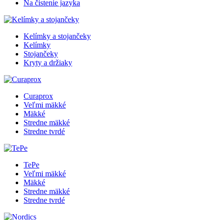
Na čistenie jazyka
Kelímky a stojančeky
Kelímky
Stojančeky
Kryty a držiaky
Curaprox
Veľmi mäkké
Mäkké
Stredne mäkké
Stredne tvrdé
TePe
Veľmi mäkké
Mäkké
Stredne mäkké
Stredne tvrdé