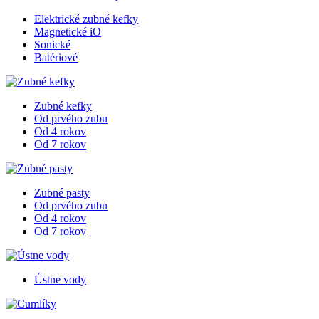
Elektrické zubné kefky
Magnetické iO
Sonické
Batériové
Zubné kefky
Od prvého zubu
Od 4 rokov
Od 7 rokov
Zubné pasty
Od prvého zubu
Od 4 rokov
Od 7 rokov
Ústne vody