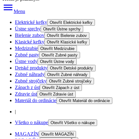
Menu
Elektrické kefky
Otevřít
Elektrické kefky
Ústne sprchy
Otevřít
Ústne sprchy
Bielenie zubov
Otevřít
Bielenie zubov
Klasické kefky
Otevřít
Klasické kefky
Medzizubie
Otevřít
Medzizubie
Zubné pasty
Otevřít
Zubné pasty
Ústne vody
Otevřít
Ústne vody
Detské produkty
Otevřít
Detské produkty
Zubné náhrady
Otevřít
Zubné náhrady
Zubné strojčeky
Otevřít
Zubné strojčeky
Zápach z úst
Otevřít
Zápach z úst
Zdravie úst
Otevřít
Zdravie úst
Materiál do ordinácie
Otevřít
Materiál do ordinácie
|
Všetko o nákupe
Otevřít
Všetko o nákupe
MAGAZÍN
Otevřít
MAGAZÍN