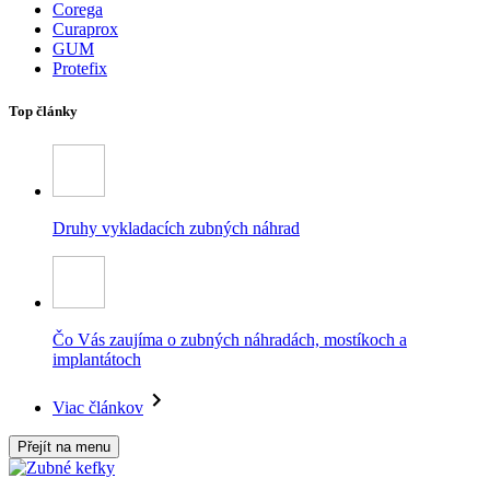
Corega
Curaprox
GUM
Protefix
Top články
Druhy vykladacích zubných náhrad
Čo Vás zaujíma o zubných náhradách, mostíkoch a
implantátoch
Viac článkov
Přejít na menu