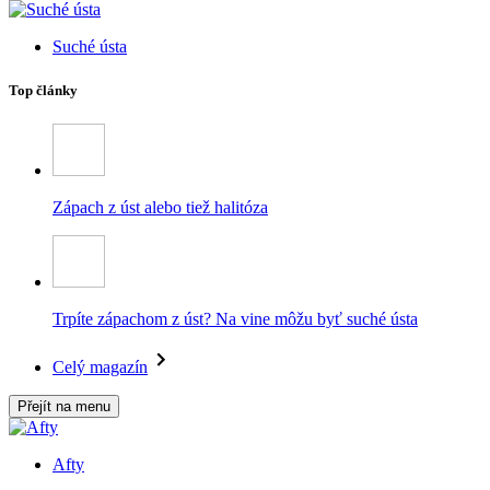
Suché ústa
Top články
Zápach z úst alebo tiež halitóza
Trpíte zápachom z úst? Na vine môžu byť suché ústa
Celý magazín
Přejít na menu
Afty