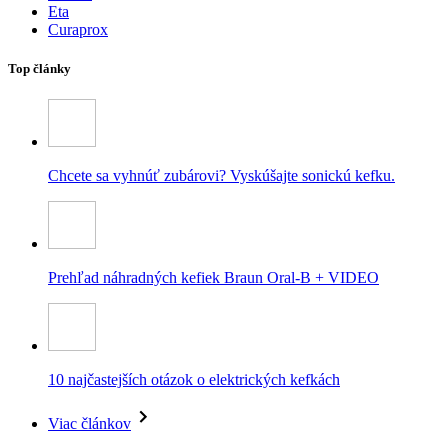
Eta
Curaprox
Top články
Chcete sa vyhnúť zubárovi? Vyskúšajte sonickú kefku.
Prehľad náhradných kefiek Braun Oral-B + VIDEO
10 najčastejších otázok o elektrických kefkách
Viac článkov