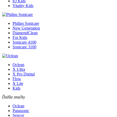
iO Kids
Vitality Kids
Philips Sonicare
New Generation
DiamondClean
For Kids
Sonicare 4100
Sonicare 3100
Oclean
X Ultra
X Pro Digital
Flow
X Lite
Kids
Ďalšie značky
Oclean
Panasonic
Sencor