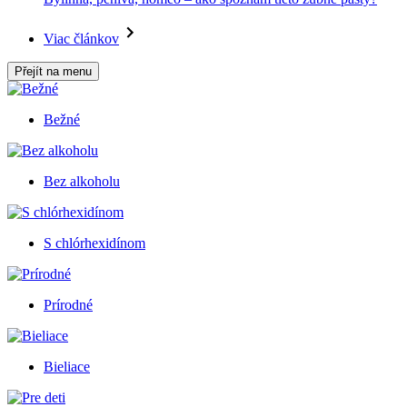
Viac článkov
Přejít na menu
Bežné
Bez alkoholu
S chlórhexidínom
Prírodné
Bieliace