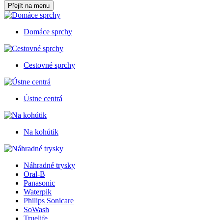
Přejít na menu
Domáce sprchy
Cestovné sprchy
Ústne centrá
Na kohútik
Náhradné trysky
Oral-B
Panasonic
Waterpik
Philips Sonicare
SoWash
Truelife