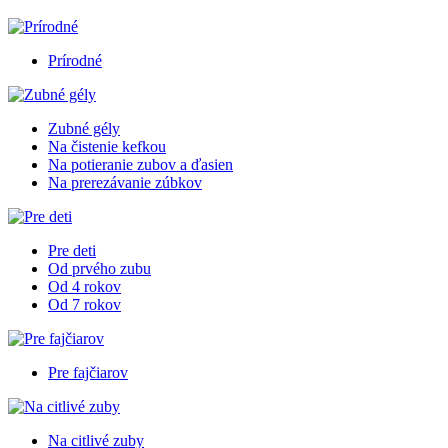
Prírodné
Zubné gély
Na čistenie kefkou
Na potieranie zubov a ďasien
Na prerezávanie zúbkov
Pre deti
Od prvého zubu
Od 4 rokov
Od 7 rokov
Pre fajčiarov
Na citlivé zuby