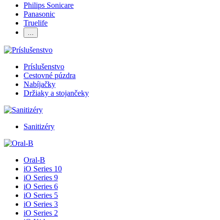
Philips Sonicare
Panasonic
Truelife
…
Príslušenstvo
Cestovné púzdra
Nabíjačky
Držiaky a stojančeky
Sanitizéry
Oral-B
iO Series 10
iO Series 9
iO Series 6
iO Series 5
iO Series 3
iO Series 2