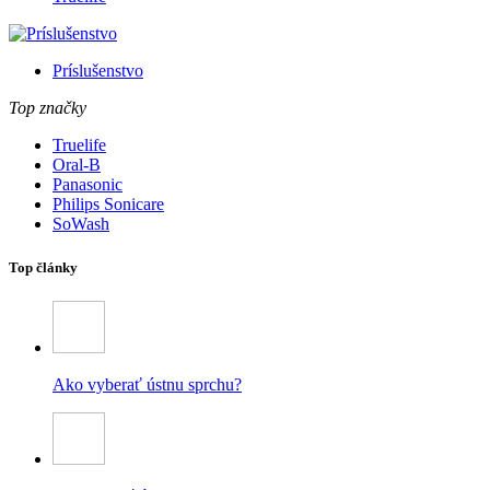
Príslušenstvo
Top značky
Truelife
Oral-B
Panasonic
Philips Sonicare
SoWash
Top články
Ako vyberať ústnu sprchu?