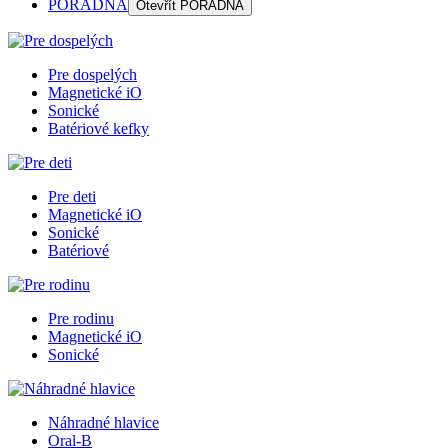
PORADŇA
Otevřít
PORADŇA
Pre dospelých
Magnetické iO
Sonické
Batériové kefky
Pre deti
Magnetické iO
Sonické
Batériové
Pre rodinu
Magnetické iO
Sonické
Náhradné hlavice
Oral-B