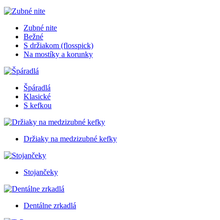
Zubné nite
Bežné
S držiakom (flosspick)
Na mostíky a korunky
Špáradlá
Klasické
S kefkou
Držiaky na medzizubné kefky
Stojančeky
Dentálne zrkadlá