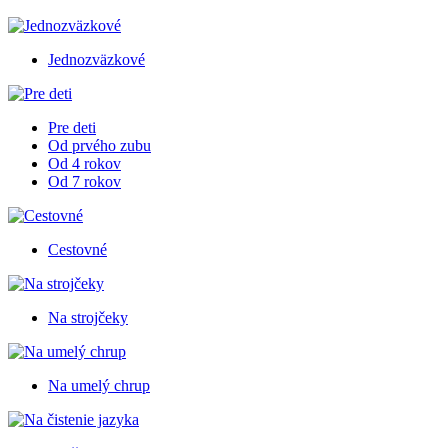
Jednozväzkové
Pre deti
Od prvého zubu
Od 4 rokov
Od 7 rokov
Cestovné
Na strojčeky
Na umelý chrup