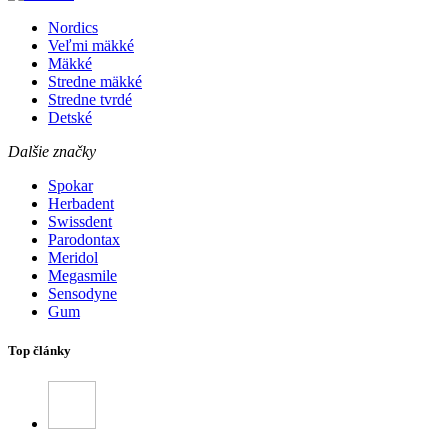
Nordics
Veľmi mäkké
Mäkké
Stredne mäkké
Stredne tvrdé
Detské
Dalšie značky
Spokar
Herbadent
Swissdent
Parodontax
Meridol
Megasmile
Sensodyne
Gum
Top články