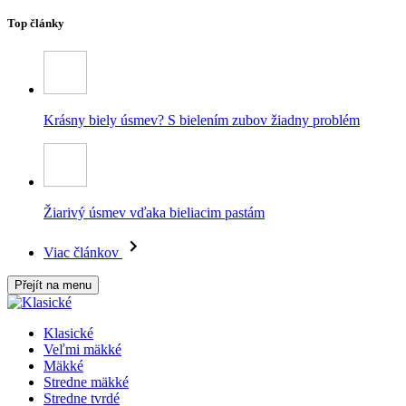
Top články
Krásny biely úsmev? S bielením zubov žiadny problém
Žiarivý úsmev vďaka bieliacim pastám
Viac článkov
Přejít na menu
Klasické
Veľmi mäkké
Mäkké
Stredne mäkké
Stredne tvrdé