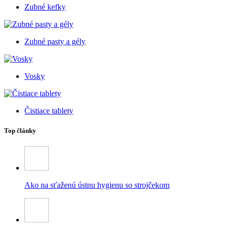
Zubné kefky
Zubné pasty a gély
Vosky
Čistiace tablety
Top články
Ako na sťaženú ústnu hygienu so strojčekom