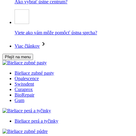
Ako vybrať ústne centrum?
Viete ako vám môže pomôcť ústna sprcha?
Viac článkov
Přejít na menu
Bieliace zubné pasty
Opalescence
Swissdent
Curaprox
BioRepair
Gum
Bieliace perá a tyčinky