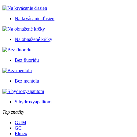
Na krvácanie ďasien
Na obnažené krčky
Bez fluoridu
Bez mentolu
S hydroxyapatitom
Top značky
GUM
GC
Elmex