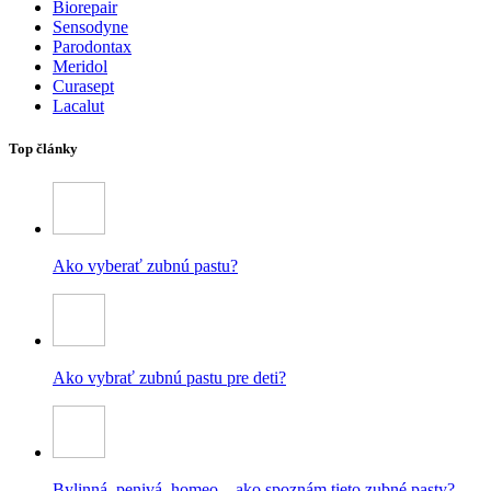
Biorepair
Sensodyne
Parodontax
Meridol
Curasept
Lacalut
Top články
Ako vyberať zubnú pastu?
Ako vybrať zubnú pastu pre deti?
Bylinná, penivá, homeo – ako spoznám tieto zubné pasty?