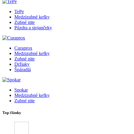
TePe
Medzizubné kefky
Zubné nite
Púzdra a stojančeky
Curaprox
Medzizubné kefky
Zubné nite
Držiaky
Špáradlá
Spokar
Medzizubné kefky
Zubné nite
Top články