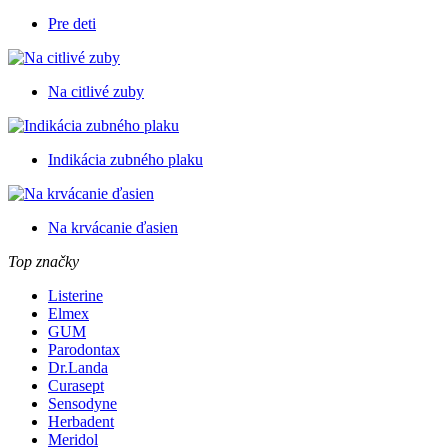
Pre deti
Na citlivé zuby
Indikácia zubného plaku
Na krvácanie ďasien
Top značky
Listerine
Elmex
GUM
Parodontax
Dr.Landa
Curasept
Sensodyne
Herbadent
Meridol