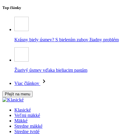
Top články
Krásny biely úsmev? S bielením zubov žiadny problém
Žiarivý úsmev vďaka bieliacim pastám
Viac článkov
Přejít na menu
Klasické
Veľmi mäkké
Mäkké
Stredne mäkké
Stredne tvrdé