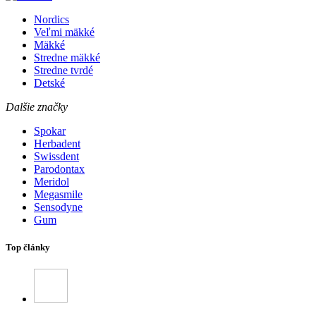
Nordics
Veľmi mäkké
Mäkké
Stredne mäkké
Stredne tvrdé
Detské
Dalšie značky
Spokar
Herbadent
Swissdent
Parodontax
Meridol
Megasmile
Sensodyne
Gum
Top články