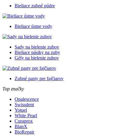
Bieliace zubné púdre
Bieliace ústne vody
Sady na bielenie zubov
Bieliace pásiky na zuby
Gély na bielenie zubov
Zubné pasty pre fajčiarov
Top značky
Opalescence
Swissdent
Yotuel
White Pearl
Curaprox
BlanX
BioRepair