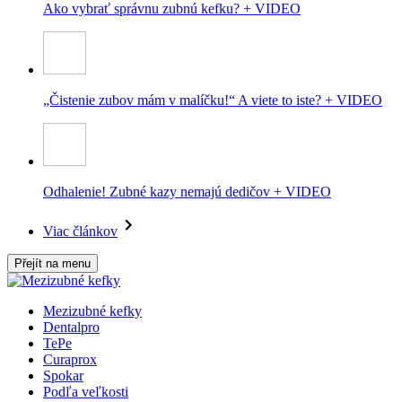
Ako vybrať správnu zubnú kefku? + VIDEO
„Čistenie zubov mám v malíčku!“ A viete to iste? + VIDEO
Odhalenie! Zubné kazy nemajú dedičov + VIDEO
Viac článkov
Přejít na menu
Mezizubné kefky
Dentalpro
TePe
Curaprox
Spokar
Podľa veľkosti