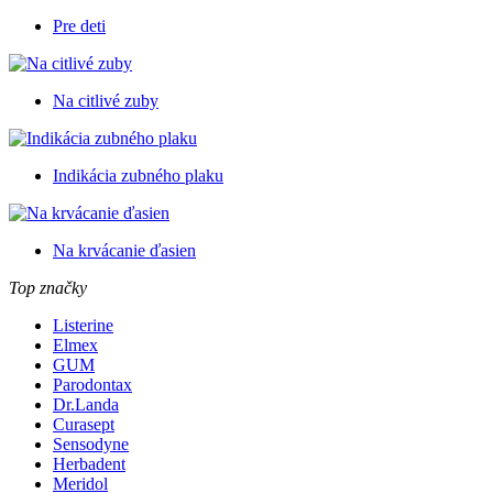
Pre deti
Na citlivé zuby
Indikácia zubného plaku
Na krvácanie ďasien
Top značky
Listerine
Elmex
GUM
Parodontax
Dr.Landa
Curasept
Sensodyne
Herbadent
Meridol