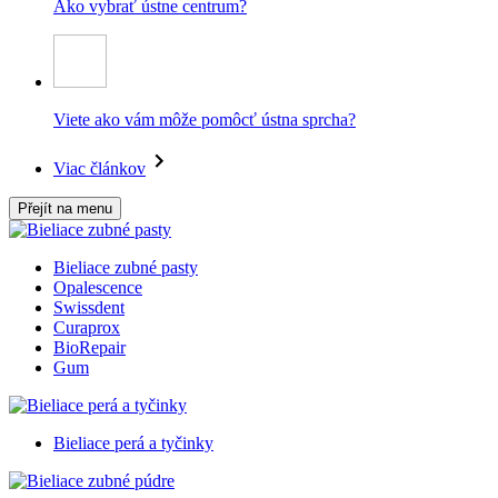
Ako vybrať ústne centrum?
Viete ako vám môže pomôcť ústna sprcha?
Viac článkov
Přejít na menu
Bieliace zubné pasty
Opalescence
Swissdent
Curaprox
BioRepair
Gum
Bieliace perá a tyčinky