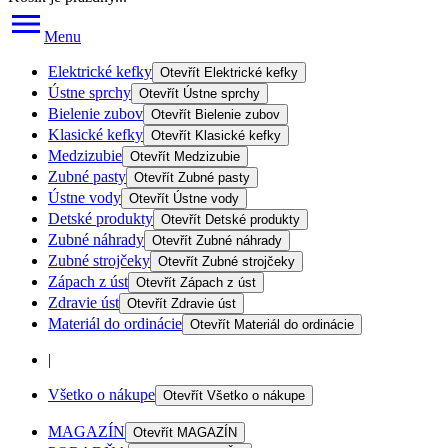
Menu
Elektrické kefky
Otevřít
Elektrické kefky
Ústne sprchy
Otevřít
Ústne sprchy
Bielenie zubov
Otevřít
Bielenie zubov
Klasické kefky
Otevřít
Klasické kefky
Medzizubie
Otevřít
Medzizubie
Zubné pasty
Otevřít
Zubné pasty
Ústne vody
Otevřít
Ústne vody
Detské produkty
Otevřít
Detské produkty
Zubné náhrady
Otevřít
Zubné náhrady
Zubné strojčeky
Otevřít
Zubné strojčeky
Zápach z úst
Otevřít
Zápach z úst
Zdravie úst
Otevřít
Zdravie úst
Materiál do ordinácie
Otevřít
Materiál do ordinácie
|
Všetko o nákupe
Otevřít
Všetko o nákupe
MAGAZÍN
Otevřít
MAGAZÍN