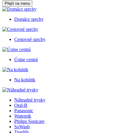
Přejít na menu
Domáce sprchy
Cestovné sprchy
Ústne centrá
Na kohútik
Náhradné trysky
Oral-B
Panasonic
Waterpik
Philips Sonicare
SoWash
Truelife