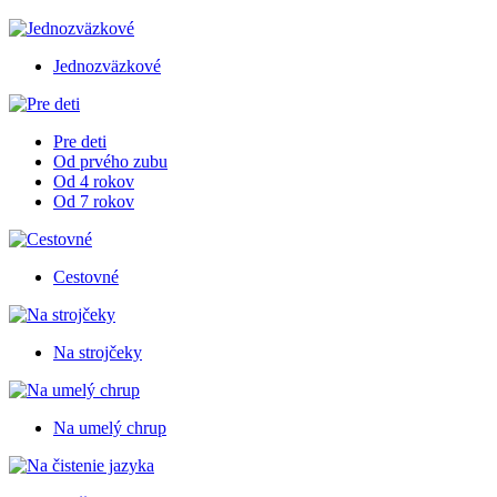
Jednozväzkové
Pre deti
Od prvého zubu
Od 4 rokov
Od 7 rokov
Cestovné
Na strojčeky
Na umelý chrup