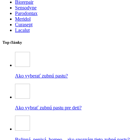
Biorepair
Sensodyne
Parodontax
Meridol
Curasept
Lacalut
Top články
Ako vyberať zubnú pastu?
Ako vybrať zubnú pastu pre deti?
Bylinná, penivá, homeo – ako spoznám tieto zubné pasty?