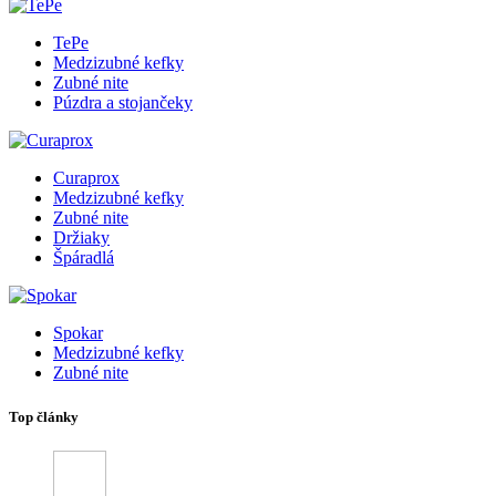
TePe
Medzizubné kefky
Zubné nite
Púzdra a stojančeky
Curaprox
Medzizubné kefky
Zubné nite
Držiaky
Špáradlá
Spokar
Medzizubné kefky
Zubné nite
Top články