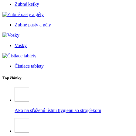
Zubné kefky
Zubné pasty a gély
Vosky
Čistiace tablety
Top články
Ako na sťaženú ústnu hygienu so strojčekom