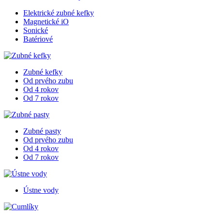
Elektrické zubné kefky
Magnetické iO
Sonické
Batériové
Zubné kefky
Od prvého zubu
Od 4 rokov
Od 7 rokov
Zubné pasty
Od prvého zubu
Od 4 rokov
Od 7 rokov
Ústne vody