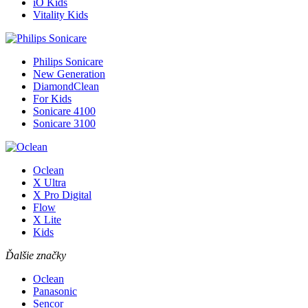
iO Kids
Vitality Kids
Philips Sonicare
New Generation
DiamondClean
For Kids
Sonicare 4100
Sonicare 3100
Oclean
X Ultra
X Pro Digital
Flow
X Lite
Kids
Ďalšie značky
Oclean
Panasonic
Sencor