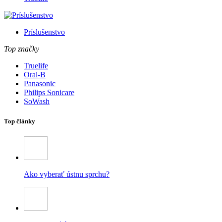
Príslušenstvo
Top značky
Truelife
Oral-B
Panasonic
Philips Sonicare
SoWash
Top články
Ako vyberať ústnu sprchu?