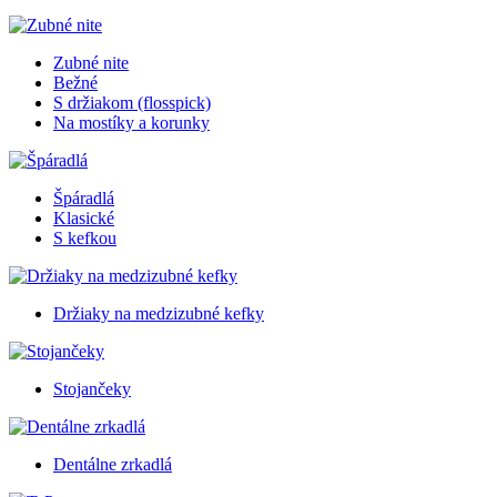
Zubné nite
Bežné
S držiakom (flosspick)
Na mostíky a korunky
Špáradlá
Klasické
S kefkou
Držiaky na medzizubné kefky
Stojančeky
Dentálne zrkadlá