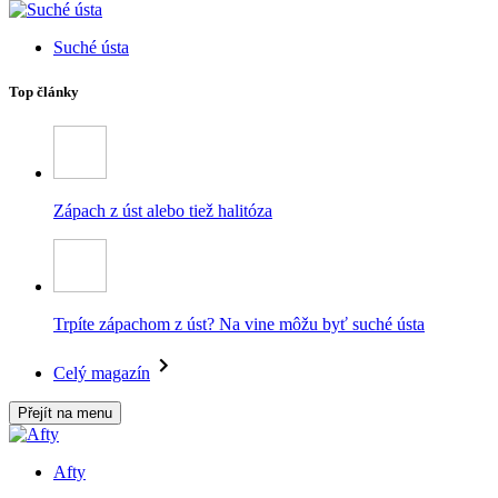
Suché ústa
Top články
Zápach z úst alebo tiež halitóza
Trpíte zápachom z úst? Na vine môžu byť suché ústa
Celý magazín
Přejít na menu
Afty