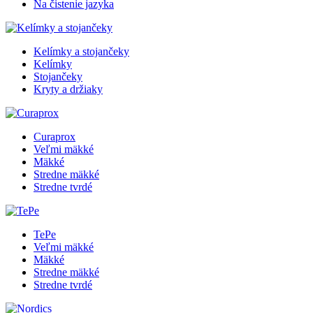
Na čistenie jazyka
Kelímky a stojančeky
Kelímky
Stojančeky
Kryty a držiaky
Curaprox
Veľmi mäkké
Mäkké
Stredne mäkké
Stredne tvrdé
TePe
Veľmi mäkké
Mäkké
Stredne mäkké
Stredne tvrdé