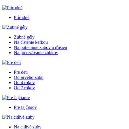
Prírodné
Zubné gély
Na čistenie kefkou
Na potieranie zubov a ďasien
Na prerezávanie zúbkov
Pre deti
Od prvého zubu
Od 4 rokov
Od 7 rokov
Pre fajčiarov
Na citlivé zuby