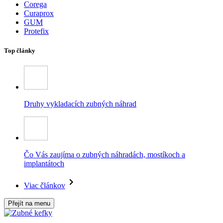
Corega
Curaprox
GUM
Protefix
Top články
Druhy vykladacích zubných náhrad
Čo Vás zaujíma o zubných náhradách, mostíkoch a
implantátoch
Viac článkov
Přejít na menu