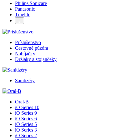
Philips Sonicare
Panasonic
Truelife
…
Príslušenstvo
Cestovné púzdra
Nabíjačky
Držiaky a stojančeky
Sanitizéry
Oral-B
iO Series 10
iO Series 9
iO Series 6
iO Series 5
iO Series 3
iO Series 2