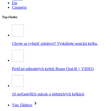
Eta
Curaprox
Top články
Chcete sa vyhnúť zubárovi? Vyskúšajte sonickú kefku.
Prehľad náhradných kefiek Braun Oral-B + VIDEO
10 najčastejších otázok o elektrických kefkách
Viac článkov