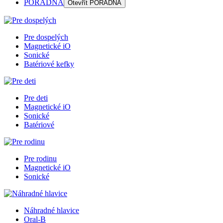
PORADŇA
Otevřít
PORADŇA
Pre dospelých
Magnetické iO
Sonické
Batériové kefky
Pre deti
Magnetické iO
Sonické
Batériové
Pre rodinu
Magnetické iO
Sonické
Náhradné hlavice
Oral-B