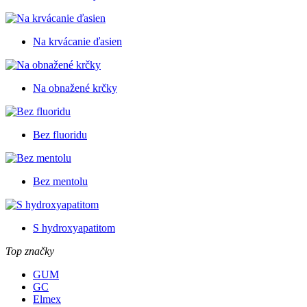
Na krvácanie ďasien
Na obnažené krčky
Bez fluoridu
Bez mentolu
S hydroxyapatitom
Top značky
GUM
GC
Elmex