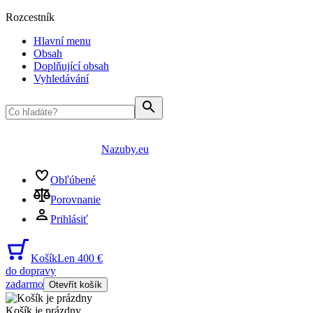
Rozcestník
Hlavní menu
Obsah
Doplňující obsah
Vyhledávání
Nazuby.eu
Obľúbené
Porovnanie
Prihlásiť
Košík
Len 400 €
do dopravy
zadarmo
Otevřít košík
Košík je prázdny
...