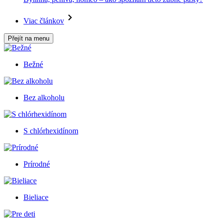
Viac článkov
Přejít na menu
Bežné
Bez alkoholu
S chlórhexidínom
Prírodné
Bieliace