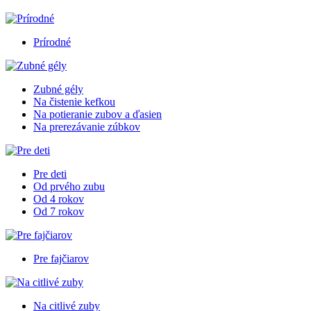
Prírodné
Zubné gély
Na čistenie kefkou
Na potieranie zubov a ďasien
Na prerezávanie zúbkov
Pre deti
Od prvého zubu
Od 4 rokov
Od 7 rokov
Pre fajčiarov
Na citlivé zuby