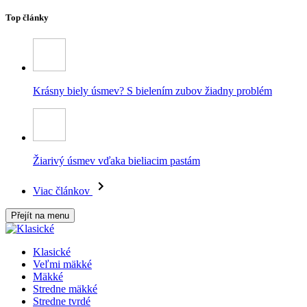
Top články
Krásny biely úsmev? S bielením zubov žiadny problém
Žiarivý úsmev vďaka bieliacim pastám
Viac článkov
Přejít na menu
Klasické
Veľmi mäkké
Mäkké
Stredne mäkké
Stredne tvrdé