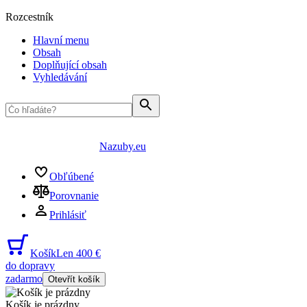
Rozcestník
Hlavní menu
Obsah
Doplňující obsah
Vyhledávání
Nazuby.eu
Obľúbené
Porovnanie
Prihlásiť
Košík
Len 400 €
do dopravy
zadarmo
Otevřít košík
Košík je prázdny
...