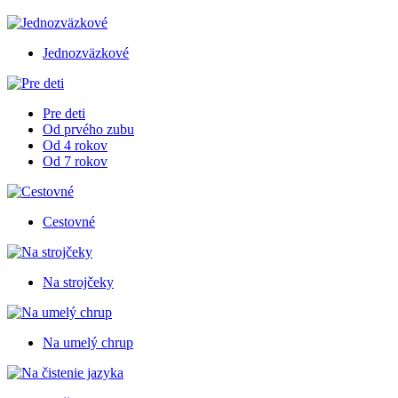
Jednozväzkové
Pre deti
Od prvého zubu
Od 4 rokov
Od 7 rokov
Cestovné
Na strojčeky
Na umelý chrup