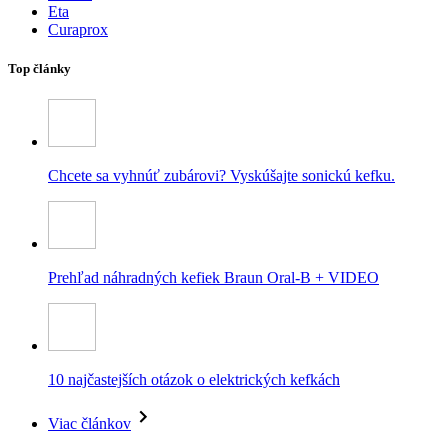
Eta
Curaprox
Top články
Chcete sa vyhnúť zubárovi? Vyskúšajte sonickú kefku.
Prehľad náhradných kefiek Braun Oral-B + VIDEO
10 najčastejších otázok o elektrických kefkách
Viac článkov