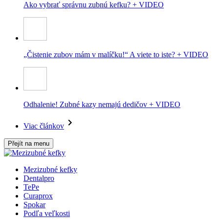
Ako vybrať správnu zubnú kefku? + VIDEO
„Čistenie zubov mám v malíčku!“ A viete to iste? + VIDEO
Odhalenie! Zubné kazy nemajú dedičov + VIDEO
Viac článkov
Přejít na menu
Mezizubné kefky
Dentalpro
TePe
Curaprox
Spokar
Podľa veľkosti