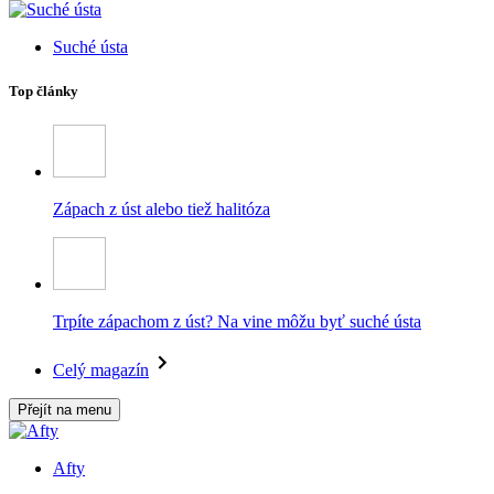
Suché ústa
Top články
Zápach z úst alebo tiež halitóza
Trpíte zápachom z úst? Na vine môžu byť suché ústa
Celý magazín
Přejít na menu
Afty