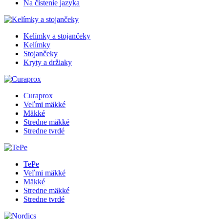
Na čistenie jazyka
Kelímky a stojančeky
Kelímky
Stojančeky
Kryty a držiaky
Curaprox
Veľmi mäkké
Mäkké
Stredne mäkké
Stredne tvrdé
TePe
Veľmi mäkké
Mäkké
Stredne mäkké
Stredne tvrdé