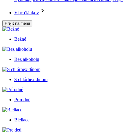
Viac článkov
Přejít na menu
Bežné
Bez alkoholu
S chlórhexidínom
Prírodné
Bieliace