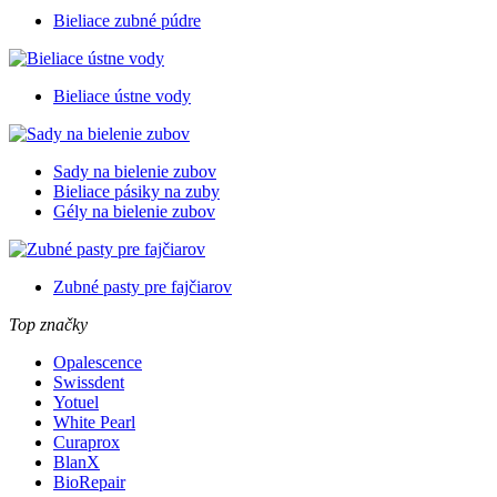
Bieliace zubné púdre
Bieliace ústne vody
Sady na bielenie zubov
Bieliace pásiky na zuby
Gély na bielenie zubov
Zubné pasty pre fajčiarov
Top značky
Opalescence
Swissdent
Yotuel
White Pearl
Curaprox
BlanX
BioRepair