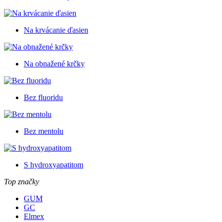
Na krvácanie ďasien
Na obnažené krčky
Bez fluoridu
Bez mentolu
S hydroxyapatitom
Top značky
GUM
GC
Elmex