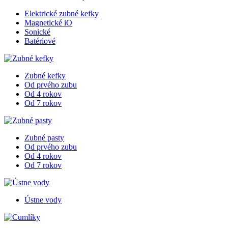
Elektrické zubné kefky
Magnetické iO
Sonické
Batériové
Zubné kefky
Od prvého zubu
Od 4 rokov
Od 7 rokov
Zubné pasty
Od prvého zubu
Od 4 rokov
Od 7 rokov
Ústne vody