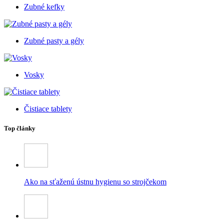
Zubné kefky
Zubné pasty a gély
Vosky
Čistiace tablety
Top články
Ako na sťaženú ústnu hygienu so strojčekom