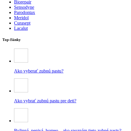
Biorepair
Sensodyne
Parodontax
Meridol
Curasept
Lacalut
Top články
Ako vyberať zubnú pastu?
Ako vybrať zubnú pastu pre deti?
Bylinná, penivá, homeo – ako spoznám tieto zubné pasty?