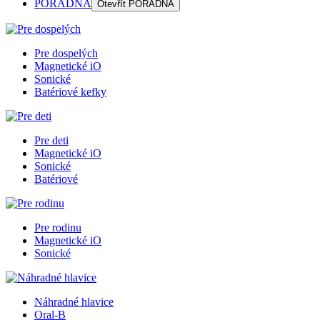
PORADŇA
Otevřít
PORADŇA
Pre dospelých
Magnetické iO
Sonické
Batériové kefky
Pre deti
Magnetické iO
Sonické
Batériové
Pre rodinu
Magnetické iO
Sonické
Náhradné hlavice
Oral-B