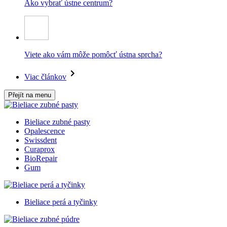
Ako vybrať ústne centrum?
Viete ako vám môže pomôcť ústna sprcha?
Viac článkov
Přejít na menu
Bieliace zubné pasty
Opalescence
Swissdent
Curaprox
BioRepair
Gum
Bieliace perá a tyčinky