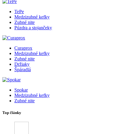
TePe
Medzizubné kefky
Zubné nite
Púzdra a stojančeky
Curaprox
Medzizubné kefky
Zubné nite
Držiaky
Špáradlá
Spokar
Medzizubné kefky
Zubné nite
Top články