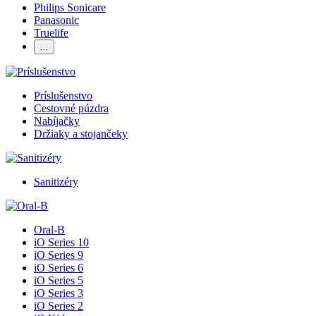
Philips Sonicare
Panasonic
Truelife
…
Príslušenstvo
Cestovné púzdra
Nabíjačky
Držiaky a stojančeky
Sanitizéry
Oral-B
iO Series 10
iO Series 9
iO Series 6
iO Series 5
iO Series 3
iO Series 2