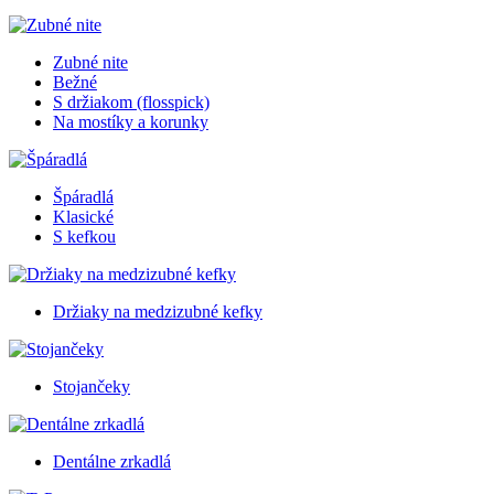
Zubné nite
Bežné
S držiakom (flosspick)
Na mostíky a korunky
Špáradlá
Klasické
S kefkou
Držiaky na medzizubné kefky
Stojančeky
Dentálne zrkadlá