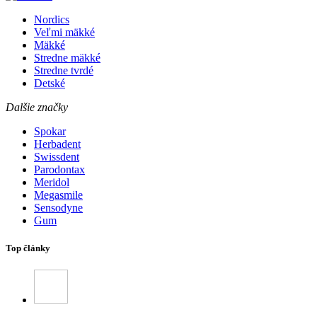
Nordics
Veľmi mäkké
Mäkké
Stredne mäkké
Stredne tvrdé
Detské
Dalšie značky
Spokar
Herbadent
Swissdent
Parodontax
Meridol
Megasmile
Sensodyne
Gum
Top články