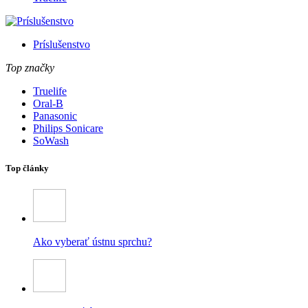
Príslušenstvo
Top značky
Truelife
Oral-B
Panasonic
Philips Sonicare
SoWash
Top články
Ako vyberať ústnu sprchu?