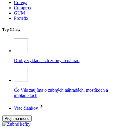
Corega
Curaprox
GUM
Protefix
Top články
Druhy vykladacích zubných náhrad
Čo Vás zaujíma o zubných náhradách, mostíkoch a
implantátoch
Viac článkov
Přejít na menu