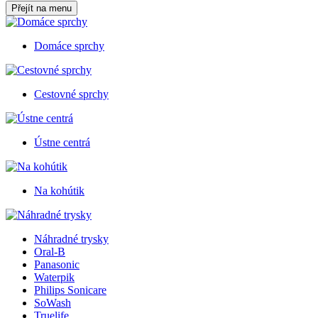
Přejít na menu
Domáce sprchy
Cestovné sprchy
Ústne centrá
Na kohútik
Náhradné trysky
Oral-B
Panasonic
Waterpik
Philips Sonicare
SoWash
Truelife