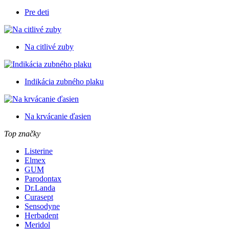
Pre deti
Na citlivé zuby
Indikácia zubného plaku
Na krvácanie ďasien
Top značky
Listerine
Elmex
GUM
Parodontax
Dr.Landa
Curasept
Sensodyne
Herbadent
Meridol