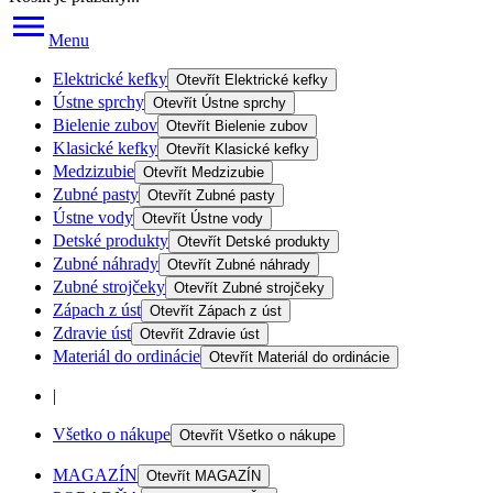
Menu
Elektrické kefky
Otevřít
Elektrické kefky
Ústne sprchy
Otevřít
Ústne sprchy
Bielenie zubov
Otevřít
Bielenie zubov
Klasické kefky
Otevřít
Klasické kefky
Medzizubie
Otevřít
Medzizubie
Zubné pasty
Otevřít
Zubné pasty
Ústne vody
Otevřít
Ústne vody
Detské produkty
Otevřít
Detské produkty
Zubné náhrady
Otevřít
Zubné náhrady
Zubné strojčeky
Otevřít
Zubné strojčeky
Zápach z úst
Otevřít
Zápach z úst
Zdravie úst
Otevřít
Zdravie úst
Materiál do ordinácie
Otevřít
Materiál do ordinácie
|
Všetko o nákupe
Otevřít
Všetko o nákupe
MAGAZÍN
Otevřít
MAGAZÍN