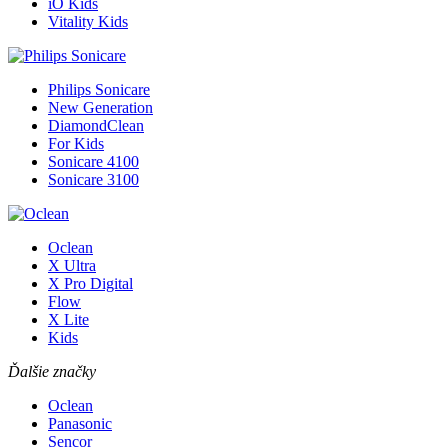
iO Kids
Vitality Kids
Philips Sonicare
New Generation
DiamondClean
For Kids
Sonicare 4100
Sonicare 3100
Oclean
X Ultra
X Pro Digital
Flow
X Lite
Kids
Ďalšie značky
Oclean
Panasonic
Sencor